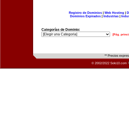
Registro de Dominios
|
Web Hosting
|
D
Dominios Expirados
|
Industrias
|
Indu
Categorías de Dominio:
[Pág. princi
** Precios expre
© 2002/2022 Solo10.com