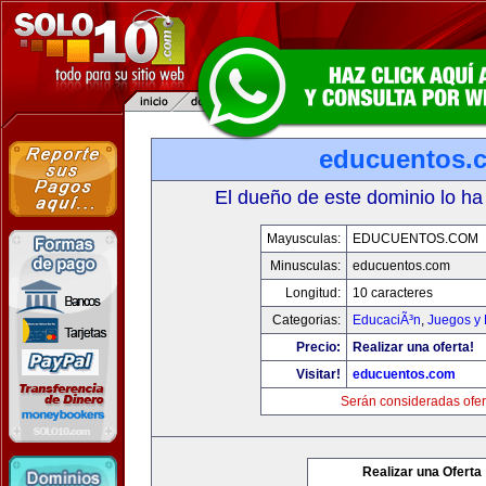
educuentos.
El dueño de este dominio lo ha
Mayusculas:
EDUCUENTOS.COM
Minusculas:
educuentos.com
Longitud:
10 caracteres
Categorias:
EducaciÃ³n
,
Juegos y 
Precio:
Realizar una oferta!
Visitar!
educuentos.com
Serán consideradas ofer
Realizar una Oferta