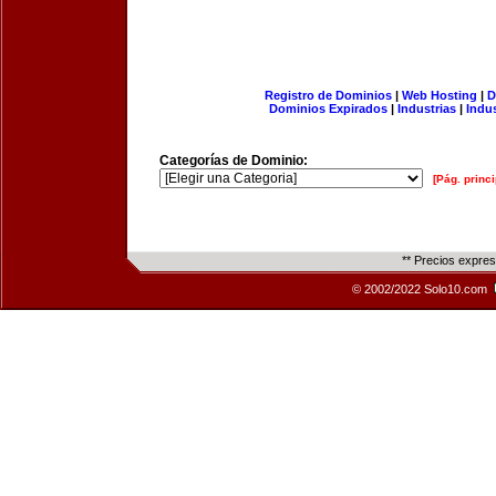
Registro de Dominios
|
Web Hosting
|
D
Dominios Expirados
|
Industrias
|
Indu
Categorías de Dominio:
[Pág. princi
** Precios expre
© 2002/2022 Solo10.com