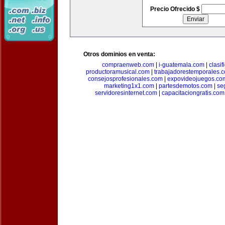
Precio Ofrecido $
Otros dominios en venta:
compraenweb.com
|
i-guatemala.com
|
clasi
productoramusical.com
|
trabajadorestemporales.
consejosprofesionales.com
|
expovideojuegos.co
marketing1x1.com
|
partesdemotos.com
|
se
servidoresinternet.com
|
capacitaciongratis.com