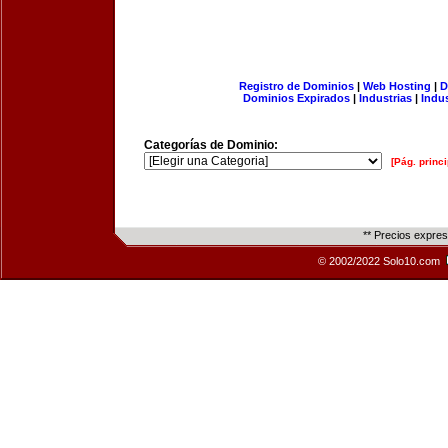
Registro de Dominios
|
Web Hosting
|
D
Dominios Expirados
|
Industrias
|
Indu
Categorías de Dominio:
[Pág. princi
** Precios expre
© 2002/2022 Solo10.com