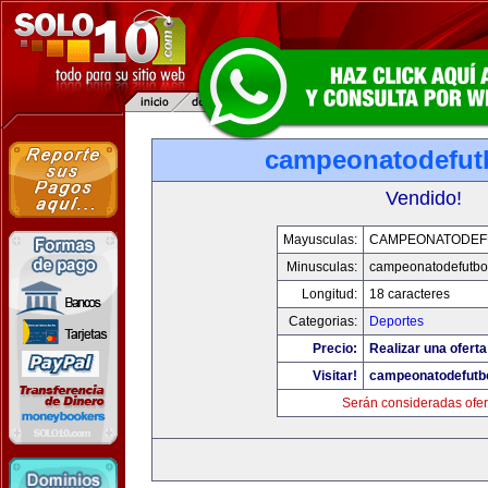
campeonatodefut
Vendido!
Mayusculas:
CAMPEONATODEF
Minusculas:
campeonatodefutbo
Longitud:
18 caracteres
Categorias:
Deportes
Precio:
Realizar una oferta
Visitar!
campeonatodefutb
Serán consideradas ofer