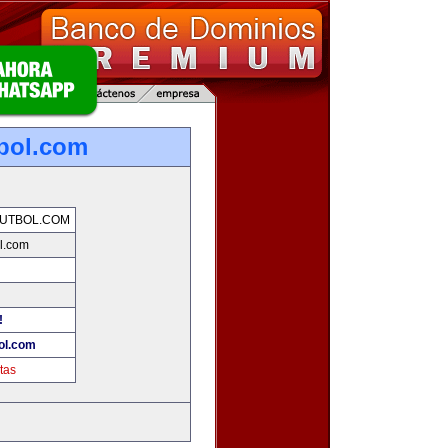
bol.com
UTBOL.COM
l.com
!
ol.com
tas