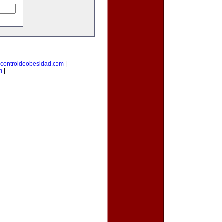
|
controldeobesidad.com
|
m
|