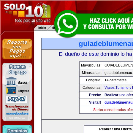
guiadeblumena
El dueño de este dominio lo ha
Mayusculas:
GUIADEBLUME
Minusculas:
guiadeblumenau
Longitud:
14 caracteres
Categorias:
Viajes,Turismo y
Precio:
Realizar una ofer
Visitar!
guiadeblumenau
Serán consideradas ofer
Realizar una Oferta