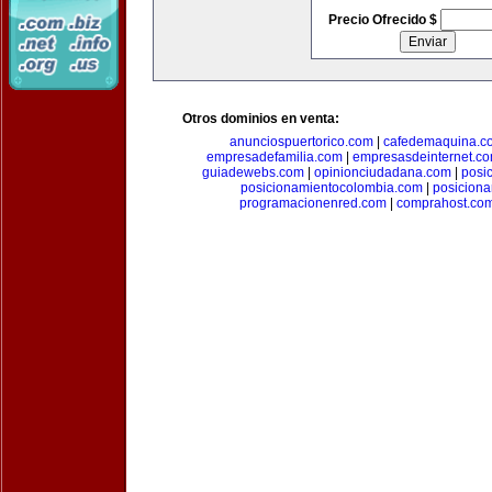
Precio Ofrecido $
Otros dominios en venta:
anunciospuertorico.com
|
cafedemaquina.c
empresadefamilia.com
|
empresasdeinternet.c
guiadewebs.com
|
opinionciudadana.com
|
posi
posicionamientocolombia.com
|
posicion
programacionenred.com
|
comprahost.co