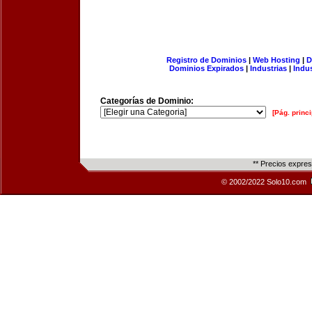
Registro de Dominios
|
Web Hosting
|
D
Dominios Expirados
|
Industrias
|
Indu
Categorías de Dominio:
[Pág. princi
** Precios expre
© 2002/2022 Solo10.com