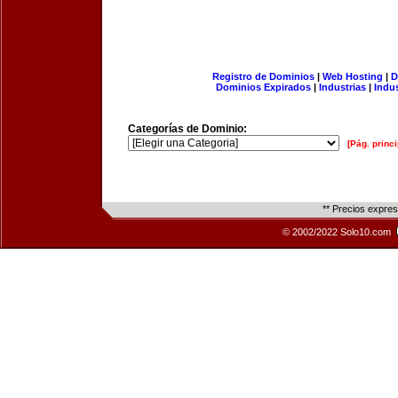
Registro de Dominios
|
Web Hosting
|
D
Dominios Expirados
|
Industrias
|
Indu
Categorías de Dominio:
[Pág. princi
** Precios expre
© 2002/2022 Solo10.com