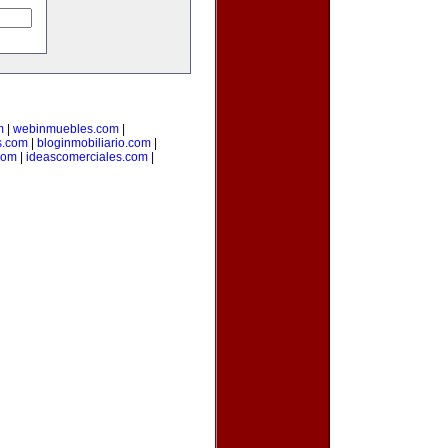
m
|
webinmuebles.com
|
s.com
|
bloginmobiliario.com
|
.com
|
ideascomerciales.com
|