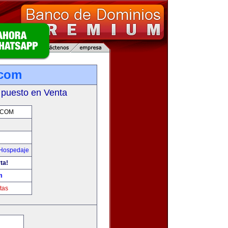
.com
 puesto en Venta
.COM
 Hospedaje
ta!
m
tas