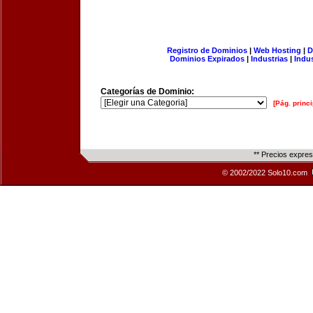
Registro de Dominios
|
Web Hosting
|
D
Dominios Expirados
|
Industrias
|
Indu
Categorías de Dominio:
[Pág. princi
** Precios expre
© 2002/2022 Solo10.com