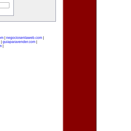
com
|
negociosenlaweb.com
|
|
guiaparavender.com
|
m
|