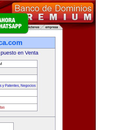
ca.com
 puesto en Venta
M
s y Patentes
,
Negocios
tas