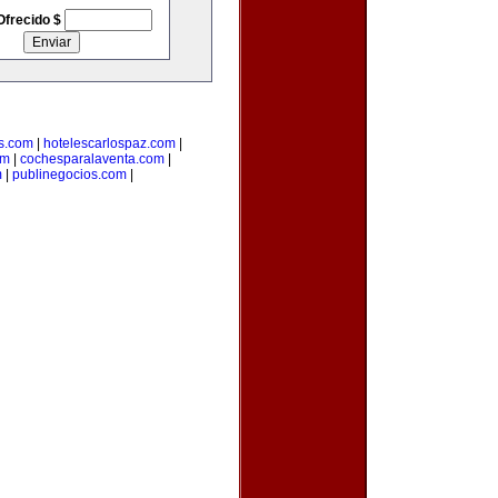
Ofrecido $
s.com
|
hotelescarlospaz.com
|
om
|
cochesparalaventa.com
|
m
|
publinegocios.com
|