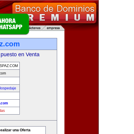
az.com
 puesto en Venta
SPAZ.COM
.com
 Hospedaje
z.com
tas
ealizar una Oferta