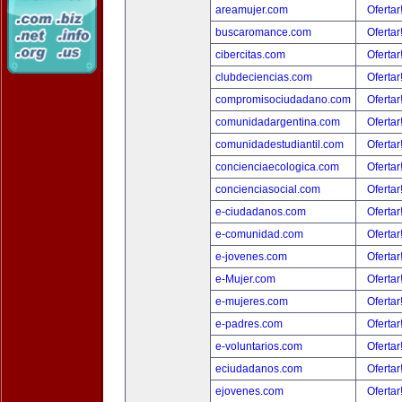
areamujer.com
Ofertar
buscaromance.com
Ofertar
cibercitas.com
Ofertar
clubdeciencias.com
Ofertar
compromisociudadano.com
Ofertar
comunidadargentina.com
Ofertar
comunidadestudiantil.com
Ofertar
concienciaecologica.com
Ofertar
concienciasocial.com
Ofertar
e-ciudadanos.com
Ofertar
e-comunidad.com
Ofertar
e-jovenes.com
Ofertar
e-Mujer.com
Ofertar
e-mujeres.com
Ofertar
e-padres.com
Ofertar
e-voluntarios.com
Ofertar
eciudadanos.com
Ofertar
ejovenes.com
Ofertar