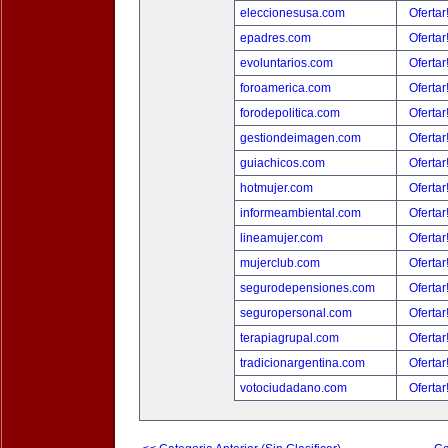
eleccionesusa.com
Ofertar
epadres.com
Ofertar
evoluntarios.com
Ofertar
foroamerica.com
Ofertar
forodepolitica.com
Ofertar
gestiondeimagen.com
Ofertar
guiachicos.com
Ofertar
hotmujer.com
Ofertar
informeambiental.com
Ofertar
lineamujer.com
Ofertar
mujerclub.com
Ofertar
segurodepensiones.com
Ofertar
seguropersonal.com
Ofertar
terapiagrupal.com
Ofertar
tradicionargentina.com
Ofertar
votociudadano.com
Ofertar