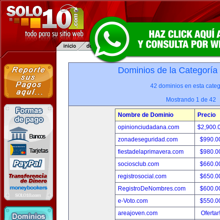
Dominios de la Categoría
42 dominios en esta categ
Mostrando 1 de 42
Nombre de Dominio
Precio
opinionciudadana.com
$2,900.
zonadeseguridad.com
$990.0
fiestadelaprimavera.com
$980.0
sociosclub.com
$660.0
registrosocial.com
$650.0
RegistroDeNombres.com
$600.0
e-Voto.com
$550.0
areajoven.com
Ofertar