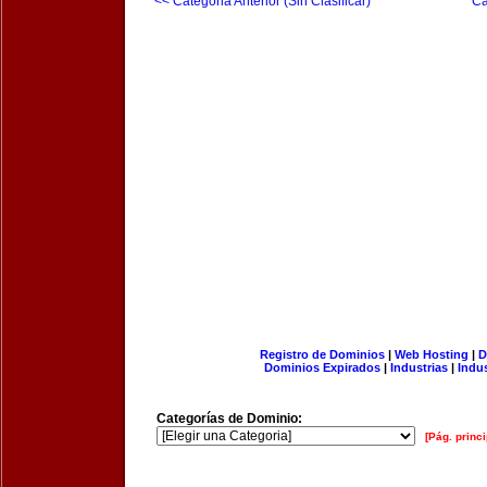
<< Categoria Anterior (Sin Clasificar)
Ca
Registro de Dominios
|
Web Hosting
|
D
Dominios Expirados
|
Industrias
|
Indu
Categorías de Dominio:
[Pág. princi