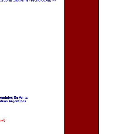
tegoria Siguiente (TecnologÃ­a) >>
ominios En Venta
strias Argentinas
pal]